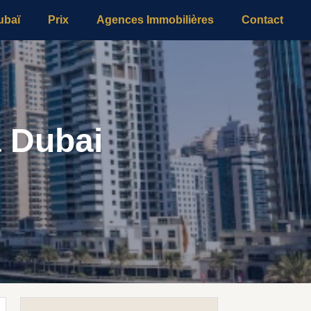
ubaï
Prix
Agences Immobilières
Contact
à Dubai