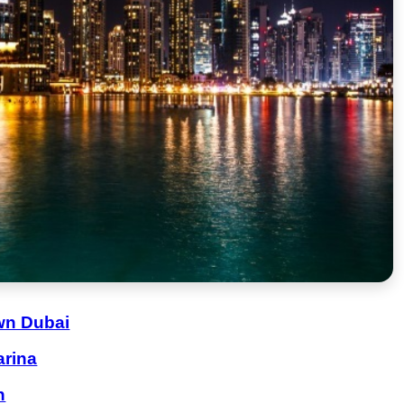
wn Dubai
arina
h