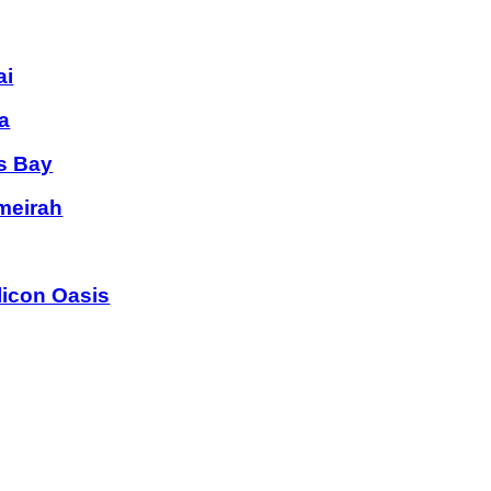
ai
a
s Bay
meirah
licon Oasis