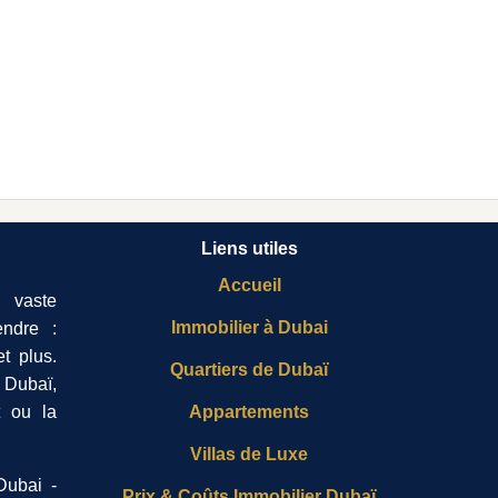
Liens utiles
Accueil
 vaste
Immobilier à Dubai
ndre :
t plus.
Quartiers de Dubaï
 Dubaï,
t ou la
Appartements
Villas de Luxe
Dubai -
Prix & Coûts Immobilier Dubaï