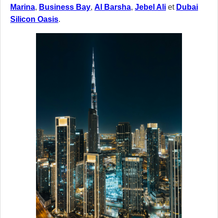
Marina
,
Business Bay
,
Al Barsha
,
Jebel Ali
et
Dubai
Silicon Oasis
.