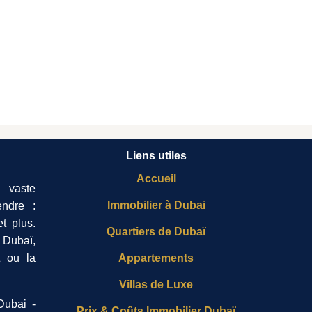
Liens utiles
Accueil
 vaste
Immobilier à Dubai
ndre :
t plus.
Quartiers de Dubaï
 Dubaï,
t ou la
Appartements
Villas de Luxe
Dubai -
Prix & Coûts Immobilier Dubaï