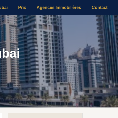
ubaï
Prix
Agences Immobilières
Contact
ubai