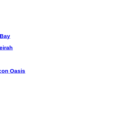
 Bay
eirah
con Oasis